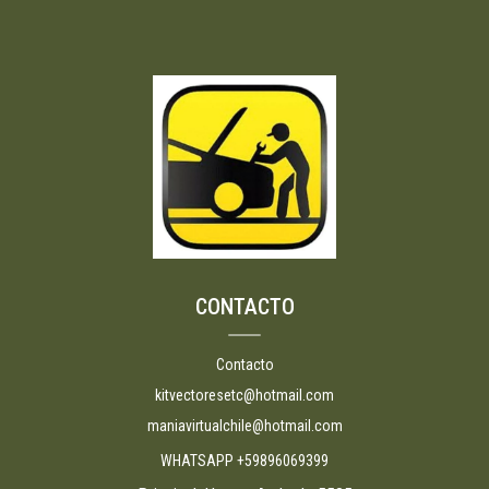
CONTACTO
Contacto
kitvectoresetc@hotmail.com
maniavirtualchile@hotmail.com
WHATSAPP +59896069399