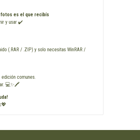
 fotos es el que recibís
mir y usar ✔️
ido (.RAR / .ZIP) y solo necesitas WinRAR /
 edición comunes.
zar. 💻✨🖍️
uda!
💖