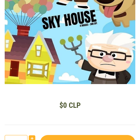
$0 CLP
+