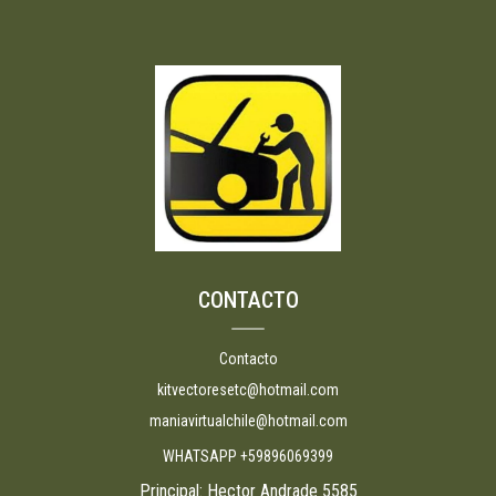
CONTACTO
Contacto
kitvectoresetc@hotmail.com
maniavirtualchile@hotmail.com
WHATSAPP +59896069399
Principal: Hector Andrade 5585