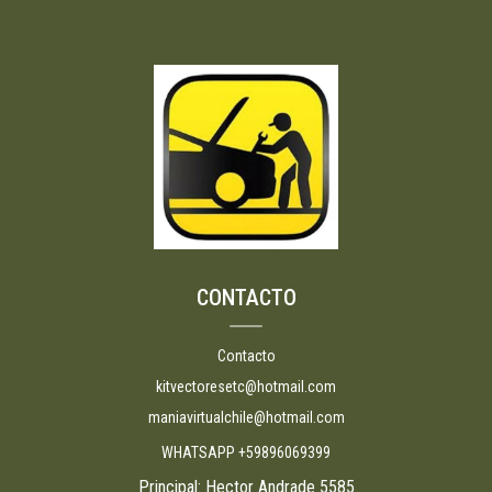
CONTACTO
Contacto
kitvectoresetc@hotmail.com
maniavirtualchile@hotmail.com
WHATSAPP +59896069399
Principal: Hector Andrade 5585