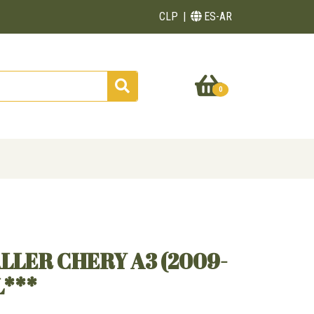
CLP
ES-AR
0
LLER CHERY A3 (2009-
L***