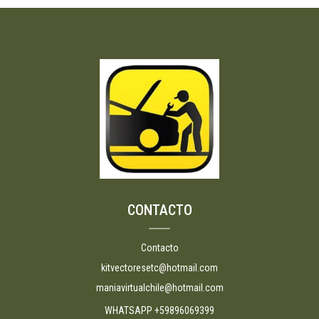
CONTACTO
Contacto
kitvectoresetc@hotmail.com
maniavirtualchile@hotmail.com
WHATSAPP +59896069399