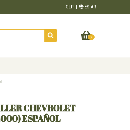
CLP
ES-AR
0
l
ALLER CHEVROLET
2000) ESPAÑOL