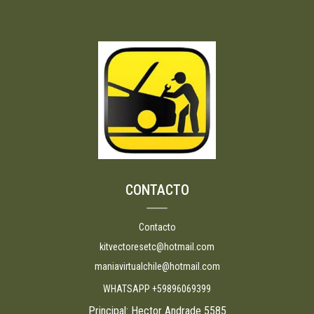
CONTACTO
Contacto
kitvectoresetc@hotmail.com
maniavirtualchile@hotmail.com
WHATSAPP +59896069399
Principal: Hector Andrade 5585