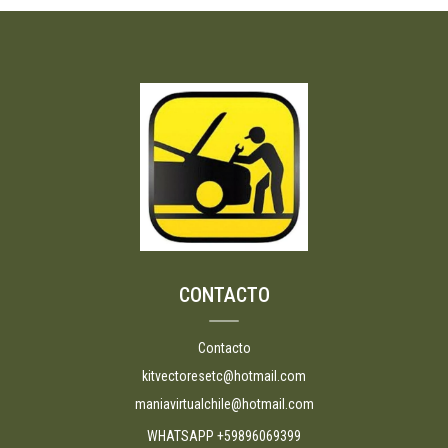
CONTACTO
Contacto
kitvectoresetc@hotmail.com
maniavirtualchile@hotmail.com
WHATSAPP +59896069399