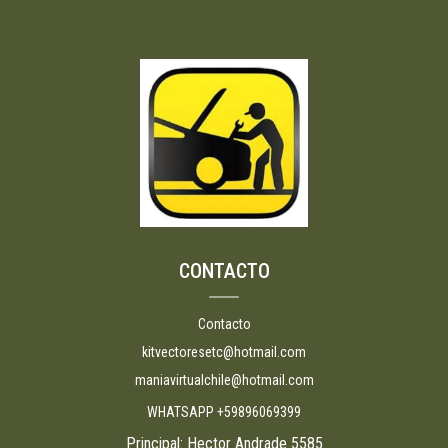
CONTACTO
Contacto
kitvectoresetc@hotmail.com
maniavirtualchile@hotmail.com
WHATSAPP +59896069399
Principal: Hector Andrade 5585