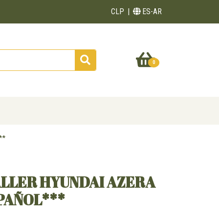
CLP
ES-AR
0
**
ALLER HYUNDAI AZERA
SPAÑOL***