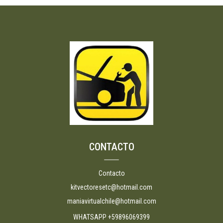
CONTACTO
Contacto
kitvectoresetc@hotmail.com
maniavirtualchile@hotmail.com
WHATSAPP +59896069399