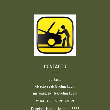
CONTACTO
Contacto
kitvectoresetc@hotmail.com
maniavirtualchile@hotmail.com
WHATSAPP +59896069399
Principal: Hector Andrade 5585