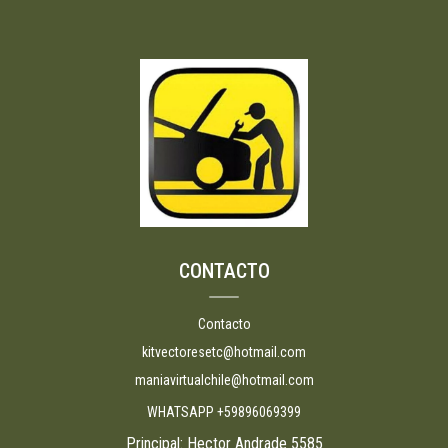
CONTACTO
Contacto
kitvectoresetc@hotmail.com
maniavirtualchile@hotmail.com
WHATSAPP +59896069399
Principal: Hector Andrade 5585