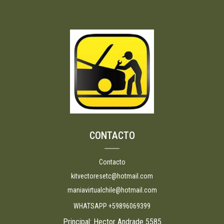
CONTACTO
Contacto
kitvectoresetc@hotmail.com
maniavirtualchile@hotmail.com
WHATSAPP +59896069399
Principal: Hector Andrade 5585