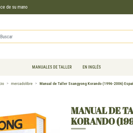
ance de su mano
MANUALES DE TALLER
EN INGLÉS
cio
mercadolibre
Manual de Taller Ssangyong Korando (1996-2006) Espa
MANUAL DE T
KORANDO (199