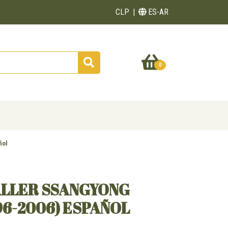
CLP
ES-AR
0
ñol
ALLER SSANGYONG
6-2006) ESPAÑOL