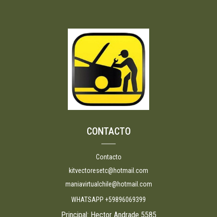
CONTACTO
Contacto
kitvectoresetc@hotmail.com
maniavirtualchile@hotmail.com
WHATSAPP +59896069399
Principal: Hector Andrade 5585