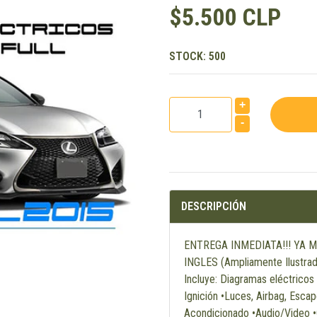
$5.500 CLP
STOCK:
500
+
-
DESCRIPCIÓN
ENTREGA INMEDIATA!!! YA MI
INGLES (Ampliamente Ilustrad
Incluye: Diagramas eléctrico
Ignición •Luces, Airbag, Esca
Acondicionado •Audio/Video 