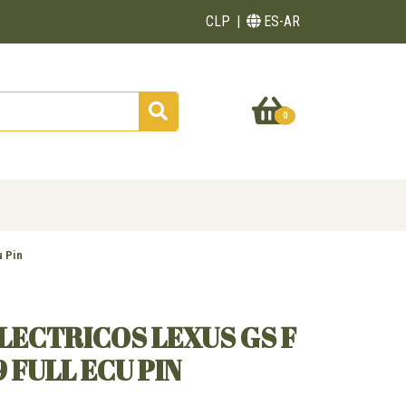
CLP
ES-AR
0
u Pin
ECTRICOS LEXUS GS F
9 FULL ECU PIN