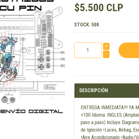
$5.500 CLP
STOCK:
500
+
-
DESCRIPCIÓN
ENTREGA INMEDIATA!!! YA M
+100 Idioma: INGLES (Ampliam
paso a paso) Incluye Diagrama
de Ignición •Luces, Airbag, E
•Aire Acondicionado •Audio/V