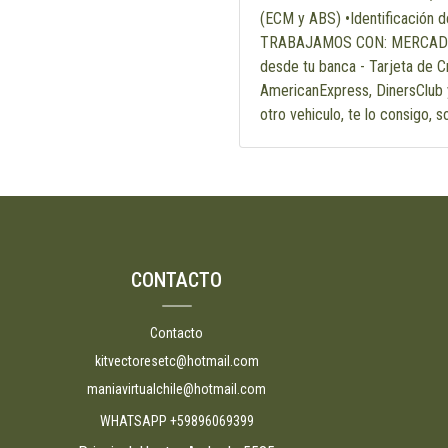
(ECM y ABS) •Identificación 
TRABAJAMOS CON: MERCADOPA
desde tu banca - Tarjeta de C
AmericanExpress, DinersClub y
otro vehiculo, te lo consigo, s
CONTACTO
Contacto
kitvectoresetc@hotmail.com
maniavirtualchile@hotmail.com
WHATSAPP +59896069399