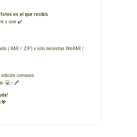
 fotos es el que recibís
mir y usar ✔️
ido (.RAR / .ZIP) y solo necesitas WinRAR /
 edición comunes.
zar. 💻✨🖍️
uda!
💖