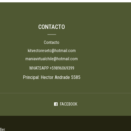
CONTACTO
Contacto
kitvectoresetc@hotmail.com
maniavirtualchile@hotmail.com
WHATSAPP +59896069399
Principal: Hector Andrade 5585
FACEBOOK
ler
.