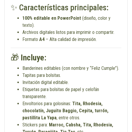
✨ Características principales:
100% editable en PowerPoint
(diseño, color y
texto).
Archivos digitales listos para imprimir o compartir.
Formato
A4
– Alta calidad de impresión.
🎁
Incluye:
Banderines editables (con nombre y “Feliz Cumple”).
Tapitas para bolsitas.
Invitación digital editable.
Etiquetas para bolsitas de papel y celofán
transparente.
Envoltorios para golosinas:
Tita, Rhodesia,
chocolatín, Juguito Baggio, Cepita, turrón,
pastillita La Yapa
, entre otros.
Stickers para:
Marroc, Cabsha, Tita, Rhodesia,
Turrón, Paragüita, Tic Tac
, etc.