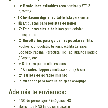
🎉
Banderines editables
(con nombre y
FELIZ
CUMPLE
)
💌
Invitación digital editable
lista para enviar
🛍
Etiquetas para bolsitas de papel
🤍
Etiquetas cierra bolsitas
para celofán
transparente
🍫
Envoltorios para golosinas populares
: Tita,
Rodhesia, chocolatín, turrón, pastillita La Yapa,
Bocadito Cabsha, Paragüita, Tic Tac, juguitos Baggio
/ Cepita, etc.
⭐
Stickers
para múltiples usos
🔵
Círculos Toppers
multiuso 4 cm y 6 cm
🎁
Tarjeta de agradecimiento
🥤
Wrapper para botella de gaseosa/jugo
Además te enviamos:
PNG de personajes / imágenes HQ
Elementos PNG listos para diseñar