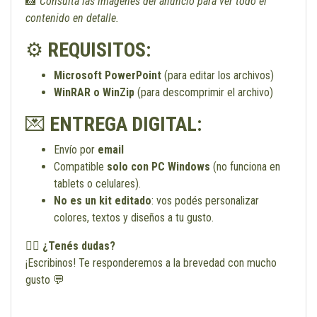
📸
Consultá las imágenes del anuncio para ver todo el
contenido en detalle.
⚙️
REQUISITOS:
Microsoft PowerPoint
(para editar los archivos)
WinRAR o WinZip
(para descomprimir el archivo)
💌
ENTREGA DIGITAL:
Envío por
email
Compatible
solo con PC Windows
(no funciona en
tablets o celulares).
No es un kit editado
: vos podés personalizar
colores, textos y diseños a tu gusto.
🙋‍♀️
¿Tenés dudas?
¡Escribinos! Te responderemos a la brevedad con mucho
gusto 💬