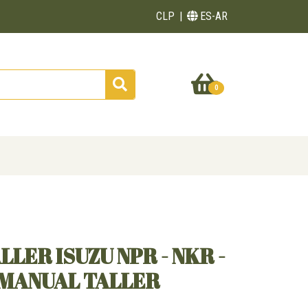
CLP
ES-AR
0
LER ISUZU NPR - NKR -
 MANUAL TALLER