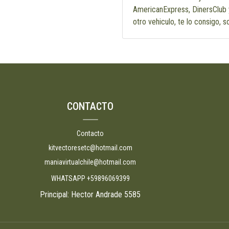
AmericanExpress, DinersClub y
otro vehiculo, te lo consigo, s
CONTACTO
Contacto
kitvectoresetc@hotmail.com
maniavirtualchile@hotmail.com
WHATSAPP +59896069399
Principal: Hector Andrade 5585