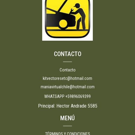
CONTACTO
Contacto
kitvectoresetc@hotmail.com
maniavirtualchile@hotmail.com
WHATSAPP +59896069399
Principal: Hector Andrade 5585
MENÚ
TÉRMINOS Y CONDICIONES