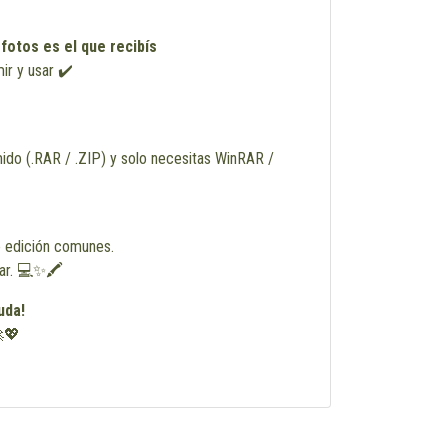
 fotos es el que recibís
mir y usar ✔️
ido (.RAR / .ZIP) y solo necesitas WinRAR /
 edición comunes.
zar. 💻✨🖍️
uda!
💖