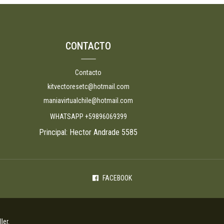
CONTACTO
Contacto
kitvectoresetc@hotmail.com
maniavirtualchile@hotmail.com
WHATSAPP +59896069399
Principal: Hector Andrade 5585
FACEBOOK
ler
.