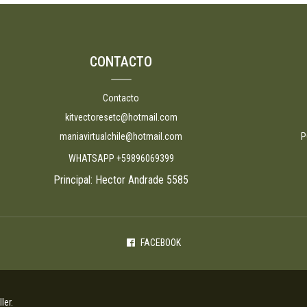
CONTACTO
Contacto
kitvectoresetc@hotmail.com
maniavirtualchile@hotmail.com
P
WHATSAPP +59896069399
Principal: Hector Andrade 5585
FACEBOOK
ler
.