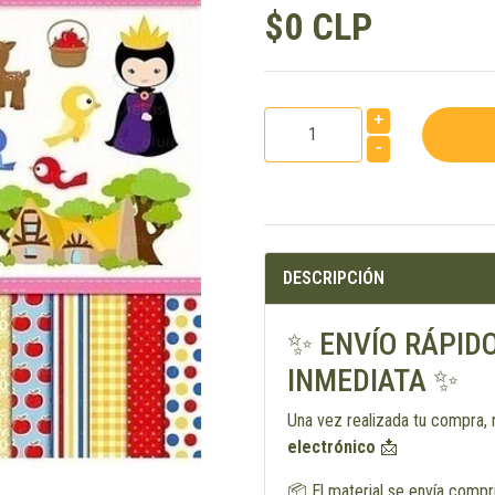
$0 CLP
+
-
DESCRIPCIÓN
✨ ENVÍO RÁPID
INMEDIATA ✨
Una vez realizada tu compra, 
electrónico
📩
📦 El material se envía comp