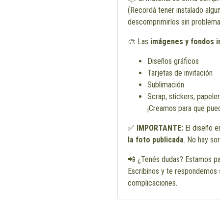
(Recordá tener instalado alg
descomprimirlos sin problema
🎨 Las
imágenes y fondos i
Diseños gráficos
Tarjetas de invitación
Sublimación
Scrap, stickers, papele
¡Creamos para que pued
✅
IMPORTANTE:
El diseño 
la foto publicada
. No hay so
📲 ¿Tenés dudas? Estamos pa
Escribinos y te respondemos 
complicaciones.